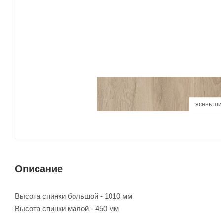
базальт
ясень ш
венге/
ду
Описание
Высота спинки большой - 1010 мм
Высота спинки малой - 450 мм