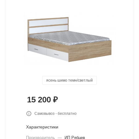
ясень шимо темн/светлый
венге/дуб выбеленный
дуб канадский
дуб юстус
базальт
цемент
сонома
15 200
₽
Самовывоз - бесплатно
Характеристики
Производитель
—
ИП Рябцев