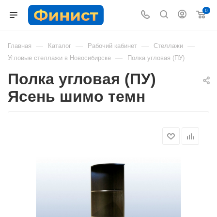
0
—
—
—
—
Главная
Каталог
Рабочий кабинет
Стеллажи
—
Угловые стеллажи в Новосибирске
Полка угловая (ПУ)
Полка угловая (ПУ)
Ясень шимо темн