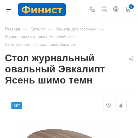
0
—
—
—
Главная
Каталог
Мебель для гостиных
—
Журнальные столики в Новосибирске
Стол журнальный овальный Эвкалипт
Стол журнальный
овальный Эвкалипт
Ясень шимо темн
Хит