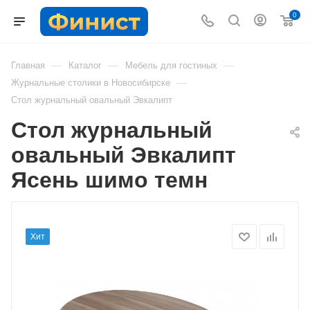
0
—
—
—
Главная
Каталог
Мебель для гостиных
—
Журнальные столики в Новосибирске
Стол журнальный овальный Эвкалипт
Стол журнальный
овальный Эвкалипт
Ясень шимо темн
Хит