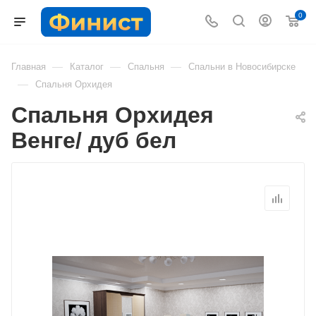
0
—
—
—
Главная
Каталог
Спальня
Спальни в Новосибирске
—
Спальня Орхидея
Спальня Орхидея
Венге/ дуб бел