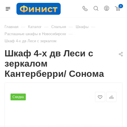
0
—
—
—
—
Главная
Каталог
Спальня
Шкафы
—
Распашные шкафы в Новосибирске
Шкаф 4-х дв Леси с зеркалом
Шкаф 4-х дв Леси с
зеркалом
Кантерберри/ Сонома
Скидка