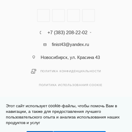
+7 (383) 208-22-02
finist43@yandex.ru
Новосибирск, ул. Красина 43
ПОЛИТИКА КОНФИДЕНЦИАЛЬНОСТИ
ПОЛИТИКА ИСПОЛЬЗОВАНИЯ COOKIE
Этот сайт использует cookie-файлы, чтобы помочь Вам в
навигации, а также для предоставления лучшего
пользовательского опыта и анализа использования наших
Разработано в
Клюква.Студия
продуктов и услуг
2026 © Финист - интернет-магазин мебели