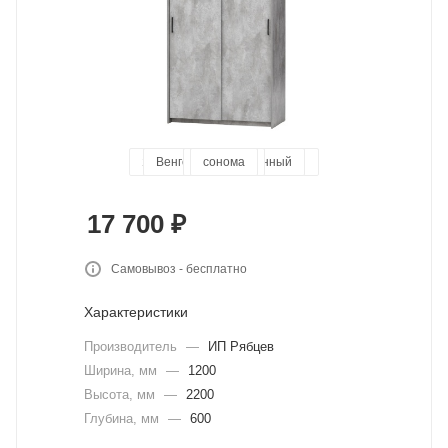
Ясень Шимо Светло-Темный
Венге-Дуб Выбеленный
дуб юстус
базальт
цемент
сонома
17 700
₽
Самовывоз - бесплатно
Характеристики
Производитель
—
ИП Рябцев
Ширина, мм
—
1200
Высота, мм
—
2200
Глубина, мм
—
600