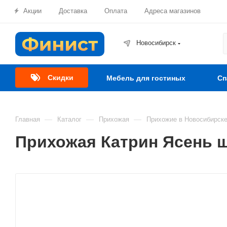
Акции
Доставка
Оплата
Адреса магазинов
Новосибирск
Скидки
Мебель для гостиных
Сп
—
—
—
Главная
Каталог
Прихожая
Прихожие в Новосибирск
Прихожая Катрин Ясень