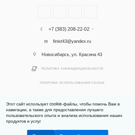
+7 (383) 208-22-02
finist43@yandex.ru
Новосибирск, ул. Красина 43
ПОЛИТИКА КОНФИДЕНЦИАЛЬНОСТИ
ПОЛИТИКА ИСПОЛЬЗОВАНИЯ COOKIE
Этот сайт использует cookie-файлы, чтобы помочь Вам в
навигации, а также для предоставления лучшего
пользовательского опыта и анализа использования наших
Разработано в
Клюква.Студия
продуктов и услуг
2026 © Финист - интернет-магазин мебели