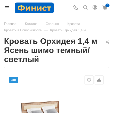
0
—
—
—
—
Главная
Каталог
Спальня
Кровати
—
Кровати в Новосибирске
Кровать Орхидея 1,4 м
Кровать Орхидея 1,4 м
Ясень шимо темный/
светлый
Хит