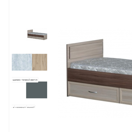
ясень шимо темн/светл
дуб юстус-новинка!
цемент