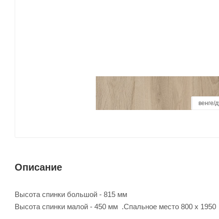
базальт
ясень 
венге/
дуб ю
ду
Описание
Высота спинки большой - 815 мм
Высота спинки малой - 450 мм .Спальное место 800 х 1950