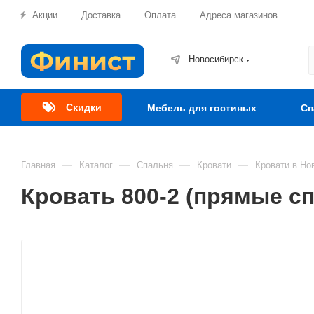
Акции
Доставка
Оплата
Адреса магазинов
Новосибирск
Скидки
Мебель для гостиных
Сп
—
—
—
—
Главная
Каталог
Спальня
Кровати
Кровати в Но
Кровать 800-2 (прямые сп