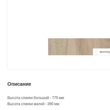
цемент
сонома/Л
ясень 
венге/
ду
Описание
Высота спинки большой - 775 мм
Высота спинки малой - 390 мм