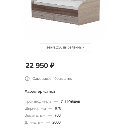
ясень шимо темн/светлый
венге/дуб выбеленный
дуб канадский
дуб юстус
базальт
цемент
сонома
22 950
₽
Самовывоз - бесплатно
Характеристики
Производитель
—
ИП Рябцев
Ширина, мм
—
970
Высота, мм
—
780
Длина, мм
—
2000