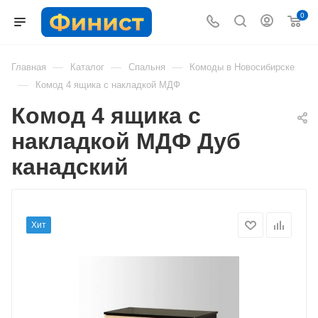
0
—
—
—
Главная
Каталог
Спальня
Комоды в Новосибирске
—
Комод 4 ящика c накладкой МДФ
Комод 4 ящика c
накладкой МДФ Дуб
канадский
Хит