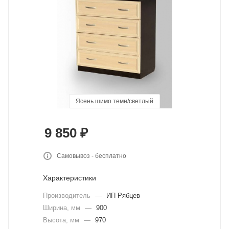
Ясень шимо темн/светлый
Венге/Дуб выбеленный
Дуб канадский
Сонома
9 850
₽
Самовывоз - бесплатно
Характеристики
Производитель
—
ИП Рябцев
Ширина, мм
—
900
Высота, мм
—
970