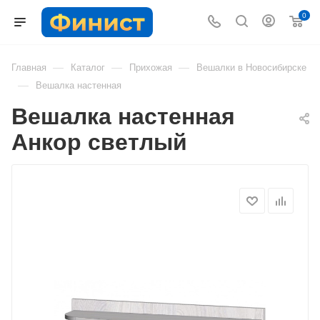
0
—
—
—
Главная
Каталог
Прихожая
Вешалки в Новосибирске
—
Вешалка настенная
Вешалка настенная
Анкор светлый