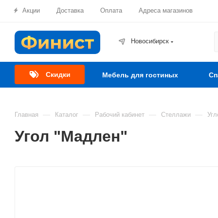
Акции
Доставка
Оплата
Адреса магазинов
Новосибирск
Скидки
Мебель для гостиных
Сп
—
—
—
—
Главная
Каталог
Рабочий кабинет
Стеллажи
Угл
Угол "Мадлен"