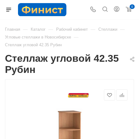
0
—
—
—
—
Главная
Каталог
Рабочий кабинет
Стеллажи
—
Угловые стеллажи в Новосибирске
Стеллаж угловой 42.35 Рубин
Стеллаж угловой 42.35
Рубин