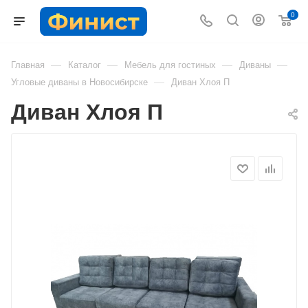
0
—
—
—
—
Главная
Каталог
Мебель для гостиных
Диваны
—
Угловые диваны в Новосибирске
Диван Хлоя П
Диван Хлоя П