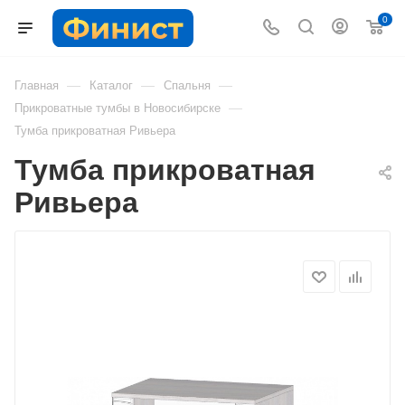
0
—
—
—
Главная
Каталог
Спальня
—
Прикроватные тумбы в Новосибирске
Тумба прикроватная Ривьера
Тумба прикроватная
Ривьера