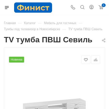
0
—
—
—
Главная
Каталог
Мебель для гостиных
—
Тумбы под телевизор в Новосибирске
TV тумба ПВШ Севиль
TV тумба ПВШ Севиль
Новинка