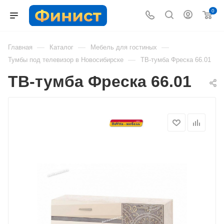
0
—
—
—
Главная
Каталог
Мебель для гостиных
—
Тумбы под телевизор в Новосибирске
ТВ-тумба Фреска 66.01
ТВ-тумба Фреска 66.01