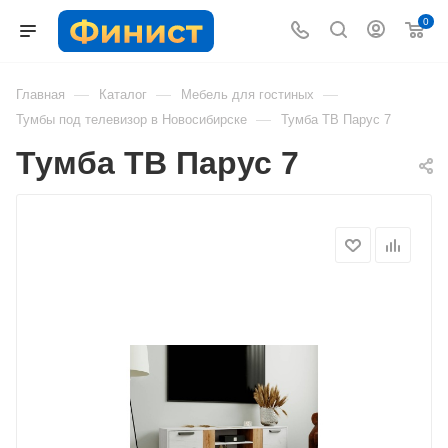
0
—
—
—
Главная
Каталог
Мебель для гостиных
—
Тумбы под телевизор в Новосибирске
Тумба ТВ Парус 7
Тумба ТВ Парус 7