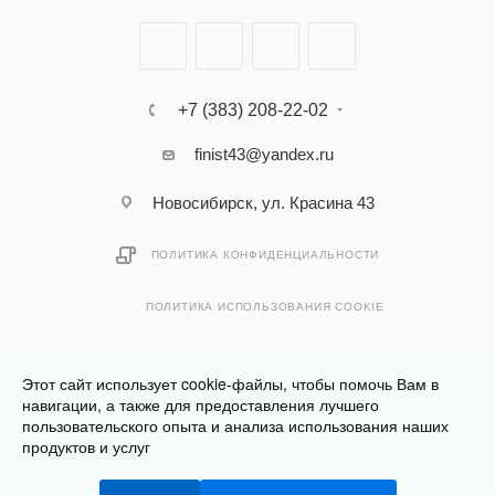
+7 (383) 208-22-02
finist43@yandex.ru
Новосибирск, ул. Красина 43
ПОЛИТИКА КОНФИДЕНЦИАЛЬНОСТИ
ПОЛИТИКА ИСПОЛЬЗОВАНИЯ COOKIE
Этот сайт использует cookie-файлы, чтобы помочь Вам в
навигации, а также для предоставления лучшего
пользовательского опыта и анализа использования наших
Разработано в
Клюква.Студия
продуктов и услуг
2026 © Финист - интернет-магазин мебели