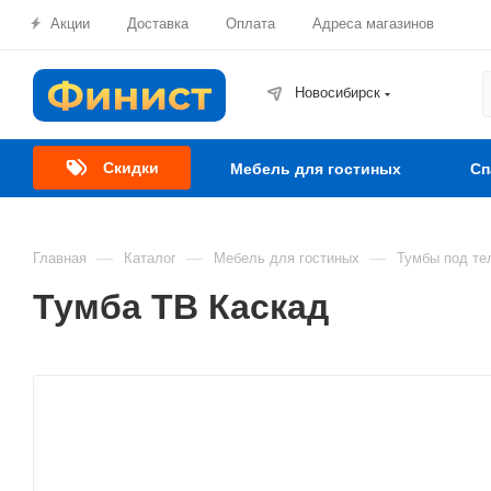
Акции
Доставка
Оплата
Адреса магазинов
Новосибирск
Скидки
Мебель для гостиных
Сп
—
—
—
Главная
Каталог
Мебель для гостиных
Тумбы под те
Тумба ТВ Каскад