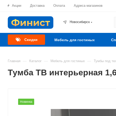
Акции
Доставка
Оплата
Адреса магазинов
Новосибирск
Скидки
Мебель для гостиных
Сп
—
—
—
Главная
Каталог
Мебель для гостиных
Тумбы под те
Тумба ТВ интерьерная 1,
Новинка