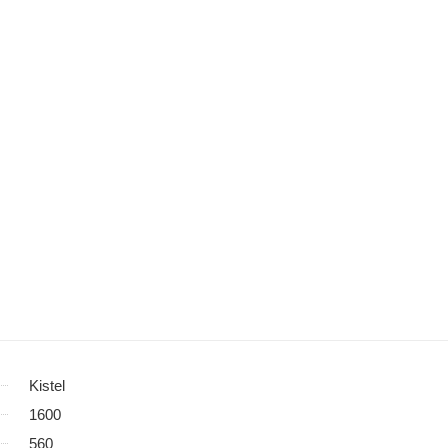
Kistel
1600
560