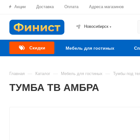
Акции
Доставка
Оплата
Адреса магазинов
Новосибирск
Скидки
Мебель для гостиных
Сп
—
—
—
Главная
Каталог
Мебель для гостиных
Тумбы под те
ТУМБА ТВ АМБРА