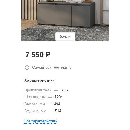
графит
белый
7 550
₽
Самовывоз - бесплатно
Характеристики
Производитель
—
BTS
Ширина, мм
—
1204
Высота, мм
—
494
Глубина, мм
—
514
Все характеристики