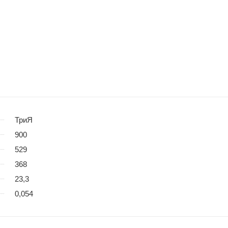
ТриЯ
900
529
368
23,3
0,054