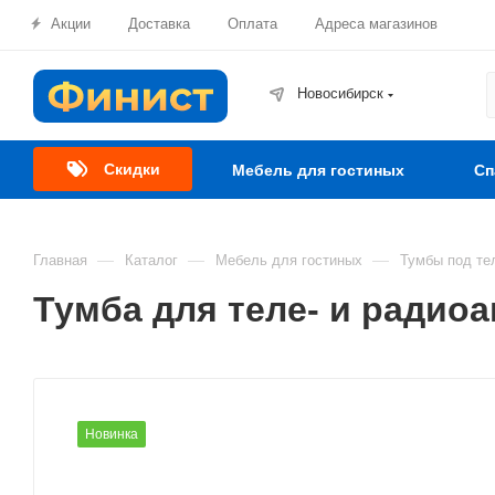
Акции
Доставка
Оплата
Адреса магазинов
Новосибирск
Скидки
Мебель для гостиных
Сп
—
—
—
Главная
Каталог
Мебель для гостиных
Тумбы под те
Тумба для теле- и радиоа
Новинка