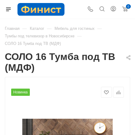
0
—
—
—
Главная
Каталог
Мебель для гостиных
—
Тумбы под телевизор в Новосибирске
СОЛО 16 Тумба под ТВ (МДФ)
СОЛО 16 Тумба под ТВ
(МДФ)
Новинка