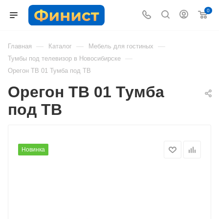
0
—
—
—
Главная
Каталог
Мебель для гостиных
—
Тумбы под телевизор в Новосибирске
Орегон ТВ 01 Тумба под ТВ
Орегон ТВ 01 Тумба
под ТВ
Новинка