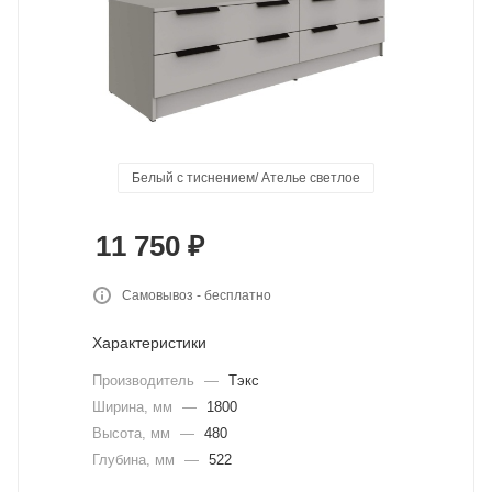
Белый с тиснением/ Ателье светлое
Белый с тиснением
графит серый
камень серый
кашемир
11 750
₽
Самовывоз - бесплатно
Характеристики
Производитель
—
Тэкс
Ширина, мм
—
1800
Высота, мм
—
480
Глубина, мм
—
522