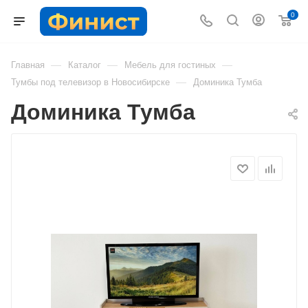
0
—
—
—
Главная
Каталог
Мебель для гостиных
—
Тумбы под телевизор в Новосибирске
Доминика Тумба
Доминика Тумба