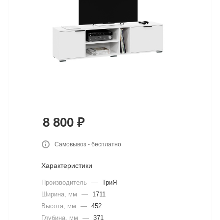
8 800
₽
Самовывоз - бесплатно
Характеристики
Производитель
—
ТриЯ
Ширина, мм
—
1711
Высота, мм
—
452
Глубина, мм
—
371