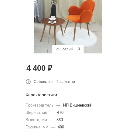
пыльная роза
светло-синий
изумрудный
коричневый
оранжевый
бежевый
красный
серый
4 400
₽
Самовывоз - бесплатно
Характеристики
Производитель
—
ИП Вишневский
Ширина, мм
—
470
Высота, мм
—
860
Глубина, мм
—
490