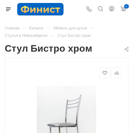
0
—
—
—
Главная
Каталог
Мебель для кухни
—
Стулья в Новосибирске
Стул Бистро хром
Стул Бистро хром