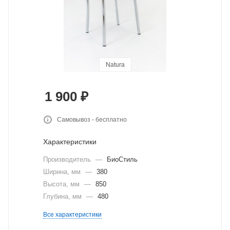
Natura
Natura
Natura
Natura
Natura
Natura
Natura
Natura
Natura
Natura
Natura
Natura
Natura
Natura
Natura
Natura
Avatr
Avatr
Avatr
Avatr
Avatr
Avatr
Avatr
1 900
₽
Самовывоз - бесплатно
Характеристики
Производитель
—
БиоСтиль
Ширина, мм
—
380
Высота, мм
—
850
Глубина, мм
—
480
Все характеристики