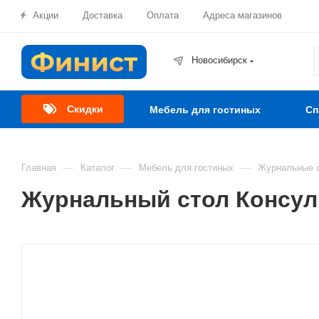
Акции
Доставка
Оплата
Адреса магазинов
Новосибирск
Скидки
Мебель для гостиных
Сп
—
—
—
Главная
Каталог
Мебель для гостиных
Журнальные с
Журнальный стол Консул