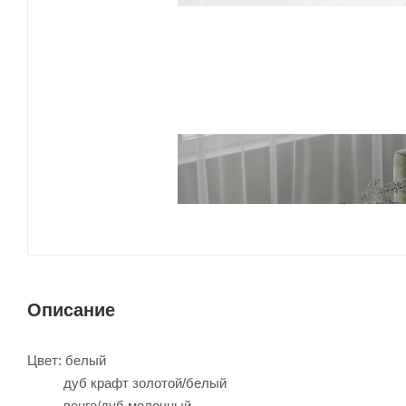
Описание
Цвет: белый
дуб крафт золотой/белый
венге/дуб молочный