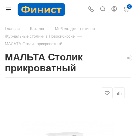
0
—
—
—
Главная
Каталог
Мебель для гостиных
—
Журнальные столики в Новосибирске
МАЛЬТА Столик прикроватный
МАЛЬТА Столик
прикроватный