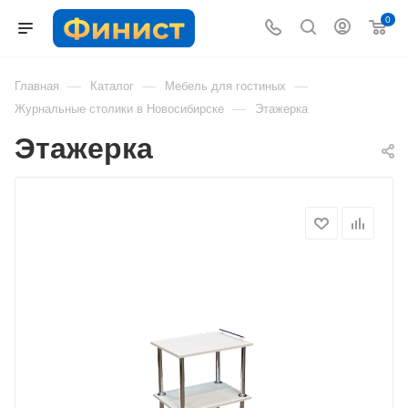
0
—
—
—
Главная
Каталог
Мебель для гостиных
—
Журнальные столики в Новосибирске
Этажерка
Этажерка