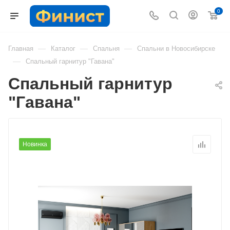
0
—
—
—
Главная
Каталог
Спальня
Спальни в Новосибирске
—
Спальный гарнитур "Гавана"
Спальный гарнитур
"Гавана"
Новинка