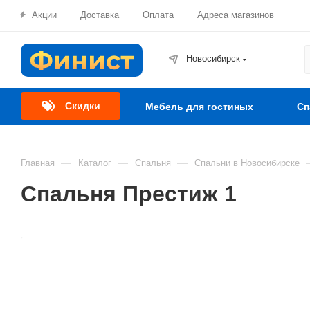
Акции
Доставка
Оплата
Адреса магазинов
Новосибирск
Скидки
Мебель для гостиных
Сп
—
—
—
Главная
Каталог
Спальня
Спальни в Новосибирске
Спальня Престиж 1