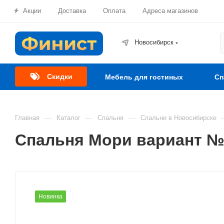
Акции
Доставка
Оплата
Адреса магазинов
Новосибирск
Скидки
Мебель для гостиных
Сп
—
—
—
Главная
Каталог
Спальня
Спальни в Новосибирске
Спальня Мори вариант №
Новинка