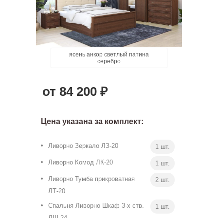
ясень анкор светлый патина
орех донской
дуб сонома
серебро
от 84 200 ₽
Цена указана за комплект:
Ливорно Зеркало ЛЗ-20
1 шт.
Ливорно Комод ЛК-20
1 шт.
Ливорно Тумба прикроватная
2 шт.
ЛТ-20
Спальня Ливорно Шкаф 3-х ств.
1 шт.
ЛШ-24