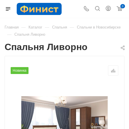
0
—
—
—
Главная
Каталог
Спальня
Спальни в Новосибирске
—
Спальня Ливорно
Спальня Ливорно
Новинка