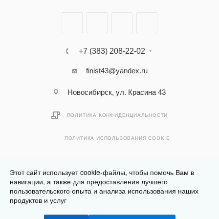
+7 (383) 208-22-02
finist43@yandex.ru
Новосибирск, ул. Красина 43
ПОЛИТИКА КОНФИДЕНЦИАЛЬНОСТИ
ПОЛИТИКА ИСПОЛЬЗОВАНИЯ COOKIE
Этот сайт использует cookie-файлы, чтобы помочь Вам в
навигации, а также для предоставления лучшего
пользовательского опыта и анализа использования наших
Разработано в
Клюква.Студия
продуктов и услуг
2026 © Финист - интернет-магазин мебели