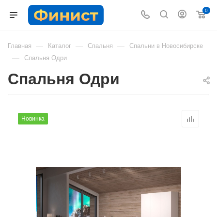
0
—
—
—
Главная
Каталог
Спальня
Спальни в Новосибирске
—
Спальня Одри
Спальня Одри
Новинка