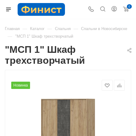
0
—
—
—
Главная
Каталог
Спальня
Спальни в Новосибирске
—
"МСП 1" Шкаф трехстворчатый
"МСП 1" Шкаф
трехстворчатый
Новинка