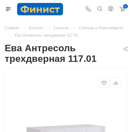
0
—
—
—
Главная
Каталог
Спальня
Спальни в Новосибирске
—
Ева Антресоль трехдверная 117.01
Ева Антресоль
трехдверная 117.01