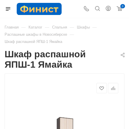
0
—
—
—
—
Главная
Каталог
Спальня
Шкафы
—
Распашные шкафы в Новосибирске
Шкаф распашной ЯПШ-1 Ямайка
Шкаф распашной
ЯПШ-1 Ямайка