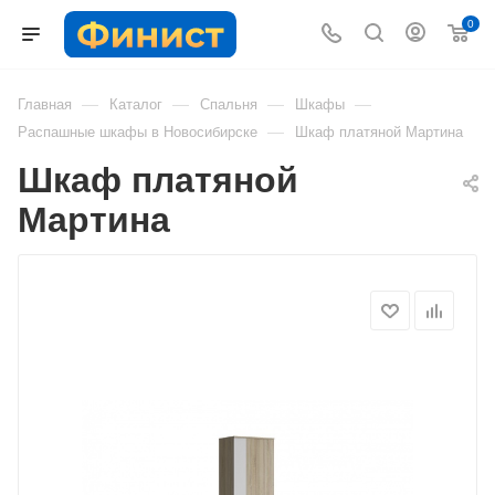
0
—
—
—
—
Главная
Каталог
Спальня
Шкафы
—
Распашные шкафы в Новосибирске
Шкаф платяной Мартина
Шкаф платяной
Мартина