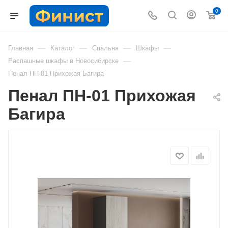
0
—
—
—
—
Главная
Каталог
Спальня
Шкафы
—
Распашные шкафы в Новосибирске
Пенал ПН-01 Прихожая Багира
Пенал ПН-01 Прихожая
Багира