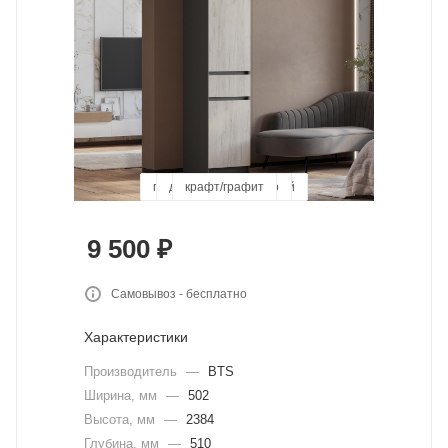
графит/дуб крафт белый
дуб смоки/кашемир
крафт/графит
9 500
₽
Самовывоз - бесплатно
Характеристики
Производитель
—
BTS
Ширина, мм
—
502
Высота, мм
—
2384
Глубина, мм
—
510