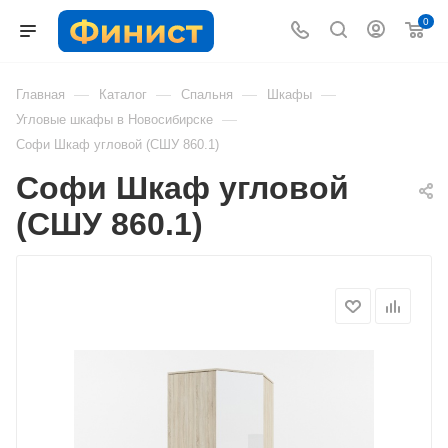
0
—
—
—
—
Главная
Каталог
Спальня
Шкафы
—
Угловые шкафы в Новосибирске
Софи Шкаф угловой (СШУ 860.1)
Софи Шкаф угловой
(СШУ 860.1)