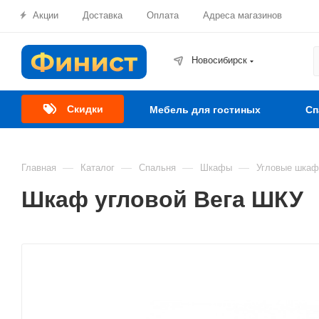
Акции
Доставка
Оплата
Адреса магазинов
Новосибирск
Скидки
Мебель для гостиных
Сп
—
—
—
—
Главная
Каталог
Спальня
Шкафы
Угловые шкаф
Шкаф угловой Вега ШКУ