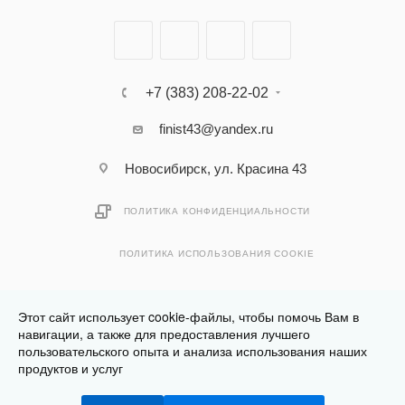
+7 (383) 208-22-02
finist43@yandex.ru
Новосибирск, ул. Красина 43
ПОЛИТИКА КОНФИДЕНЦИАЛЬНОСТИ
ПОЛИТИКА ИСПОЛЬЗОВАНИЯ COOKIE
Этот сайт использует cookie-файлы, чтобы помочь Вам в
навигации, а также для предоставления лучшего
пользовательского опыта и анализа использования наших
Разработано в
Клюква.Студия
продуктов и услуг
2026 © Финист - интернет-магазин мебели