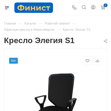
0
—
—
—
Главная
Каталог
Рабочий кабинет
—
Офисные кресла в Новосибирске
Кресло Элегия S1
Кресло Элегия S1
Хит